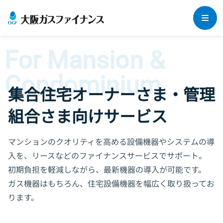
企業情報
For Mansion &
法人のお客さま
Condominium
事業領域
集合住宅オーナーさま・管理
社長メッセージ
個人のお客さま
法人向けリース
組合さま向けサービス
Daigasグループについて
法人保険
集合住宅オーナーさま
・管理組合さま
個人向けリース（らく得リース）
会社概要
マンションのクオリティを高める設備機器やシステムの導
ビリング（集金代行）サービス
クレジット（分割プラン）
入を、リースなどのファイナンスサービスでサポート。
よくあるご質問
沿革
集合住宅オーナーさま向けリース
初期負担を軽減しながら、最新機器の導入が可能です。
個人保険
各種取り組み
マンション管理組合さま向けリース
ガス機器はもちろん、住宅設備機器を幅広く取り扱ってお
採用情報
ります。
管理会社さま‧設備会社さまとの協業
お知らせ