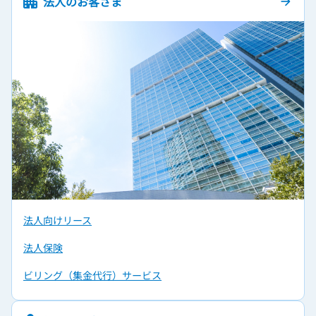
法人のお客さま
arrow_forward
法人向けリース
法人保険
ビリング（集金代行）サービス