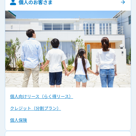
個人のお客さま
arrow_forward
個人向けリース（らく得リース）
クレジット（分割プラン）
個人保険