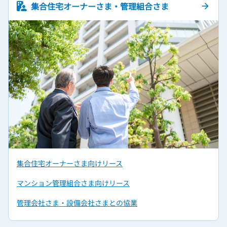
集合住宅オーナーさま・管理組合さま
arrow_forward
集合住宅オーナーさま向けリース
マンション管理組合さま向けリース
管理会社さま‧設備会社さまとの協業