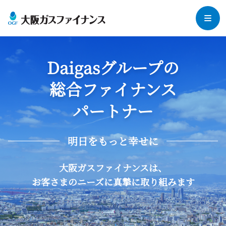
企業情報
Daigasグループの
法人のお客さま
事業領域
総合ファイナンス
社長メッセージ
個人のお客さま
パートナー
法人向けリース
Daigasグループについて
法人保険
集合住宅オーナーさま
・管理組合さま
個人向けリース（らく得リース）
会社概要
明日をもっと幸せに
ビリング（集金代行）サービス
クレジット（分割プラン）
よくあるご質問
沿革
集合住宅オーナーさま向けリース
大阪ガスファイナンスは、
個人保険
各種取り組み
お客さまのニーズに真摯に取り組みます
マンション管理組合さま向けリース
採用情報
管理会社さま‧設備会社さまとの協業
お知らせ