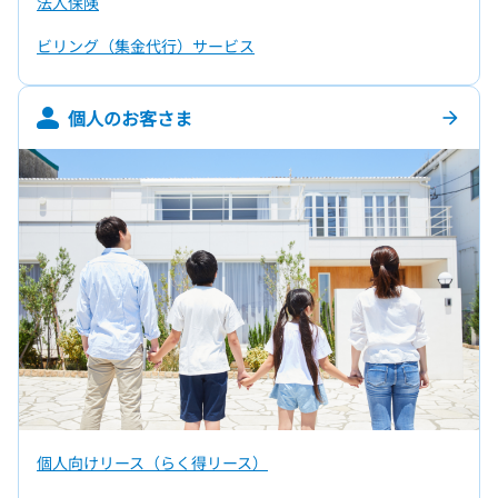
法人保険
ビリング（集金代行）サービス
個人のお客さま
arrow_forward
個人向けリース（らく得リース）