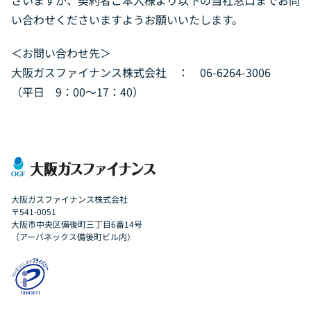
ざいますが、契約者ご本人様より以下の当社窓口までお問
い合わせくださいますようお願いいたします。
お問い合わせ
＜お問い合わせ先＞
Daigasグループ向け専用サイト
大阪ガスファイナンス株式会社 ： 06-6264-3006
（Daigasグループ従業員さま 退職者さまはこちら）
（平日 9：00～17：40）
大阪ガスファイナンス株式会社
〒541-0051
大阪市中央区備後町三丁目6番14号
（アーバネックス備後町ビル内）