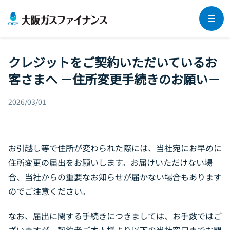
企業情報
クレジットをご契約いただいているお
客さまへ －住所変更手続きのお願い－
法人のお客さま
事業領域
社長メッセージ
2026/03/01
個人のお客さま
法人向けリース
Daigasグループについて
法人保険
集合住宅オーナーさま
・管理組合さま
個人向けリース（らく得リース）
会社概要
お引越し等で住所が変わられた際には、当社宛にお早めに
ビリング（集金代行）サービス
クレジット（分割プラン）
住所変更の届出をお願いします。お届けいただけない場
よくあるご質問
沿革
集合住宅オーナーさま向けリース
合、当社からの重要なお知らせが届かない場合もあります
個人保険
各種取り組み
マンション管理組合さま向けリース
のでご注意ください。
採用情報
管理会社さま‧設備会社さまとの協業
なお、届出に関する手続きにつきましては、お手数ではご
お知らせ