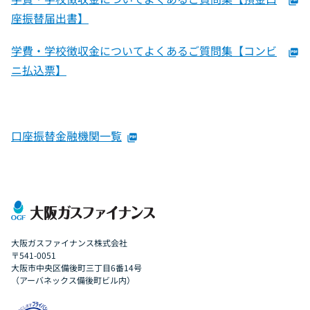
picture_as_pdf
座振替届出書】
学費・学校徴収金についてよくあるご質問集【コンビ
picture_as_pdf
ニ払込票】
口座振替金融機関一覧
picture_as_pdf
大阪ガスファイナンス株式会社
〒541-0051
大阪市中央区備後町三丁目6番14号
（アーバネックス備後町ビル内）