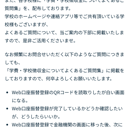
また、各学校様に「学費・学校徴収金についてよくあるご
質問集」を、配布しております。
お問い合わせ
学校のホームページや連絡アプリ等でご共有頂いている学
校様もございますが、
Daigasグループ向け専用サイト
よくあるご質問について、当ご案内の下部に掲載いたしま
（Daigasグループ従業員さま 退職者さまはこちら）
すので、是非ご活用くださいませ。
なお頻繁にお問合せいただく以下のようなご質問につきま
しても、
「学費・学校徴収金についてよくあるご質問集」に掲載を
しておりますので、何卒よろしくお願いいたします。
Web口座振替登録のQRコードを読取りしたが白い画面
になる。
Web口座振替登録が完了しているかどうか確認したい
が、どうしたらいいか。
Web口座振替登録で金融機関の画面に移った後、次に