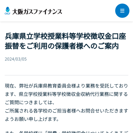
企業情報
兵庫県立学校授業料等学校徴収金口座
振替をご利用の保護者様へのご案内
法人のお客さま
事業領域
社長メッセージ
2024/03/05
個人のお客さま
法人向けリース
Daigasグループについて
法人保険
集合住宅オーナーさま
・管理組合さま
個人向けリース（らく得リース）
会社概要
現在、弊社が兵庫県教育委員会様より業務を受託しており
ビリング（集金代行）サービス
クレジット（分割プラン）
ます、県立学校授業料等学校徴収金収納代行業務に関する
よくあるご質問
沿革
集合住宅オーナーさま向けリース
ご質問につきましては、
個人保険
各種取り組み
マンション管理組合さま向けリース
ご所属される各学校のご担当者様へお問合せいただきます
採用情報
ようお願い申し上げます。
管理会社さま‧設備会社さまとの協業
お知らせ